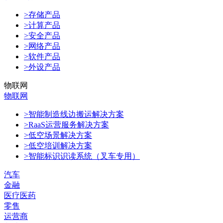
>存储产品
>计算产品
>安全产品
>网络产品
>软件产品
>外设产品
物联网
物联网
>智能制造线边搬运解决方案
>RaaS运营服务解决方案
>低空场景解决方案
>低空培训解决方案
>智能标识识读系统（叉车专用）
汽车
金融
医疗医药
零售
运营商