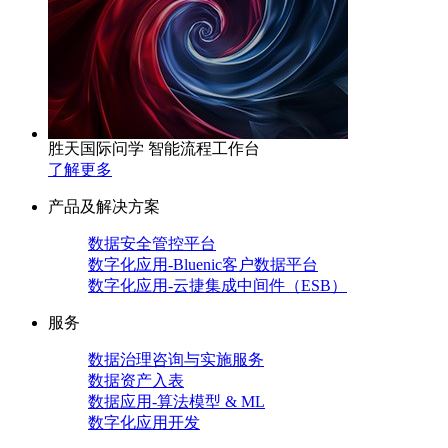
胜天国际问学 智能流程工作台
了解更多
产品及解决方案
数据安全管控平台
数字化应用-Bluenic客户数据平台
数字化应用-云捷集成中间件（ESB）
服务
数据治理咨询与实施服务
数据资产入表
数据应用-算法模型 & ML
数字化应用开发